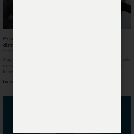
Posto revendedor consegue afastar multa de
distribuidora de combustível
Fevereiro 11, 2022
Magistrada reconheceu que contrato foi cumprido integralmente pelo
revendedor. quinta-feira, 13 de agosto de 2020 A juíza de Direito
Renata Mota Maciel, da 2ª vara
Ler mais »