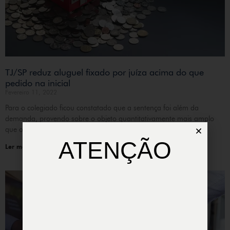
TJ/SP reduz aluguel fixado por juíza acima do que
pedido na inicial
Fevereiro 11, 2022
Para o colegiado ficou constatado que a sentença foi além da
demanda, provendo sobre o objeto quantitativamente mais amplo
que o pedido, em julgamento ultra
ATENÇÃO
Ler mais »