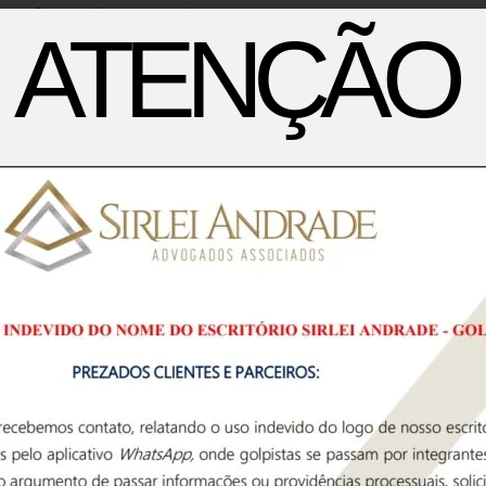
 confiança deste Juízo.”
ATENÇÃO
. Para o desembargador Alfredo Attié, relator, frisou
 pericial se a conclusão do perito ultrapassar os
 estudo, “em que o valor apurado pelo perito é
elo autor e pela ré”, disse.
 aluguel em valor excessivamente superior àqueles
onsiste, em verdadeiro ultraje ao CPC.
a improcedência do pedido inicial e, por corolário,
a da propositura da ação, ou seja, R$ 9.611,00.
Advogados Associados) atuou no caso.