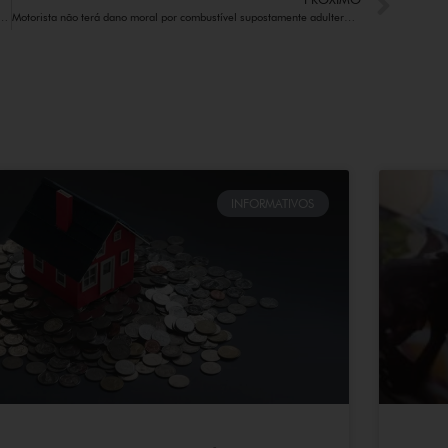
nsegue afastar multa de distribuidora de combustível
Motorista não terá dano moral por combustível supostamente adulterado
INFORMATIVOS