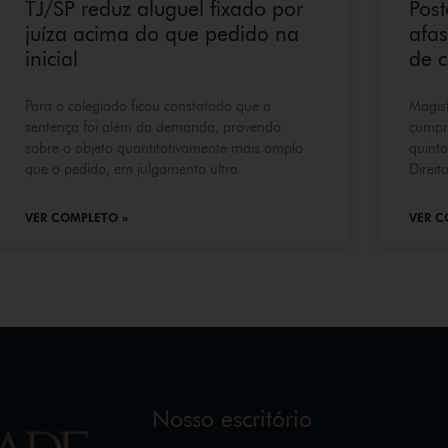
TJ/SP reduz aluguel fixado por
Pos
juíza acima do que pedido na
afas
inicial
de c
Para o colegiado ficou constatado que a
Magist
sentença foi além da demanda, provendo
cumpri
sobre o objeto quantitativamente mais amplo
quinta
que o pedido, em julgamento ultra
Direit
VER COMPLETO »
VER C
Nosso escritório