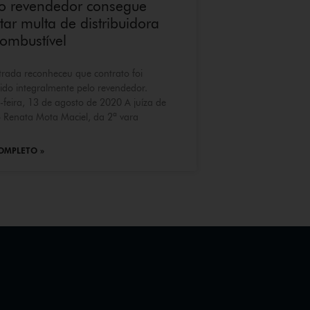
to revendedor consegue
tar multa de distribuidora
ombustível
rada reconheceu que contrato foi
do integralmente pelo revendedor.
-feira, 13 de agosto de 2020 A juíza de
o Renata Mota Maciel, da 2ª vara
OMPLETO »