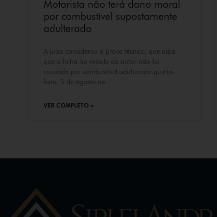
Motorista não terá dano moral
por combustível supostamente
adulterado
A juíza considerou a prova técnica, que dizia
que a falha no veículo do autor não foi
causada por combustível adulterado.quinta-
feira, 5 de agosto de
VER COMPLETO »