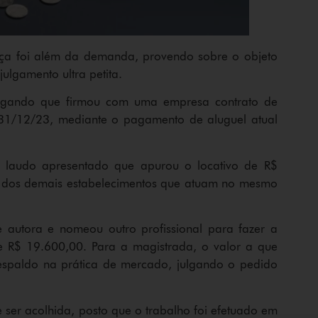
nça foi além da demanda, provendo sobre o objeto
ulgamento ultra petita.
alegando que firmou com uma empresa contrato de
31/12/23, mediante o pagamento de aluguel atual
 laudo apresentado que apurou o locativo de R$
 dos demais estabelecimentos que atuam no mesmo
e autora e nomeou outro profissional para fazer a
e R$ 19.600,00. Para a magistrada, o valor a que
respaldo na prática de mercado, julgando o pedido
 ser acolhida, posto que o trabalho foi efetuado em