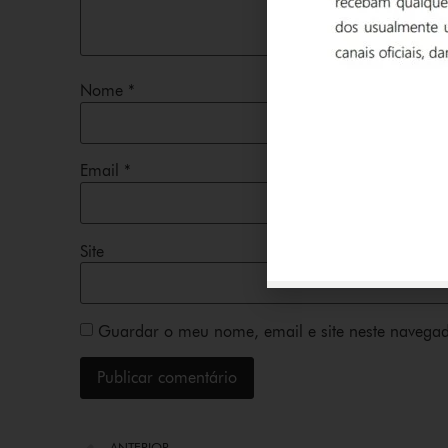
Nome
*
Email
*
Site
Guardar o meu nome, email e site neste navegad
ANTERIOR