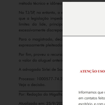
método técnico e idôneo, realizado por perito de
No TJ/SP, no entanto, o entendimento foi diverso
que a legislação impede o acolhimento do laudo
limites da lide, principalmente no caso em
excessivamente discrepante daqueles defendidos p
Para o magistrado, decidir a demanda, fixando
expressamente pleiteados por ambas as partes, c
Por fim, proveu o recurso em parte para manter 
o valor do aluguel anteriormente vigente à époc
A advogada Sirlei de Souza Andrade (Andrade 
Processo: 1000577-74.2015.8.26.0441
Veja a decisão.
Por: Redação do Migalhas
Atualizado em: 25/9/2020 18:16