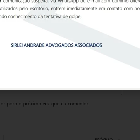
or para a próxima vez que eu comentar.
PRÓXIMO